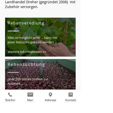
Landhandel Dreher (gegründet 2008) mit
Zubehör versorgen.
Rebenveredlung
Alles ist möglich! Jeder ... kann mit
jeder Rebsorte geklont werden ...
Weitere Informationen >>
Rebenzüchtung
über 200 Sorten stehen zur
Auswahl ...
Weitere Informationen >>
Telefon
Mail
Adresse
Kontakt
Wir sind für jede
Herausforderung zu haben